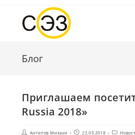
Перейти
к
содержимому
Блог
Приглашаем посетит
Russia 2018»
Автор
Запись
Рубрика
Антипов Михаил
23.03.2018
Новос