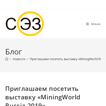
Перейти
к
содержимому
Меню
Блог
>
Новости
>
Приглашаем посетить выставку «MiningWorld Russi
Приглашаем посетить
выставку «MiningWorld
Russia 2019»