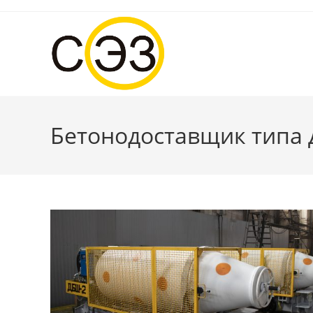
Перейти
к
содержимому
Бетонодоставщик типа