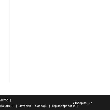
дство
Информация
Вакансии
История
Словарь
Термообработка