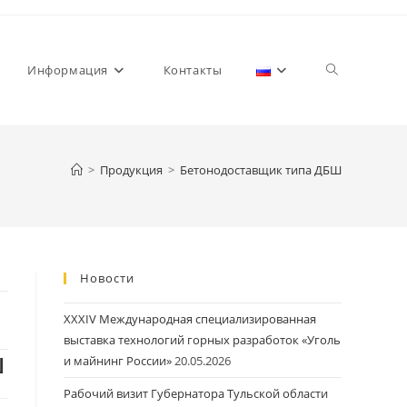
Переключит
Информация
Контакты
>
Продукция
>
Бетонодоставщик типа ДБШ
поиск
Новости
по
XXXIV Международная специализированная
выставка технологий горных разработок «Уголь
Ш
и майнинг России»
20.05.2026
Рабочий визит Губернатора Тульской области
веб-