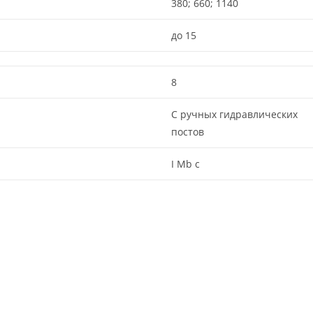
380; 660; 1140
до 15
8
С ручных гидравлических
постов
I Mb с