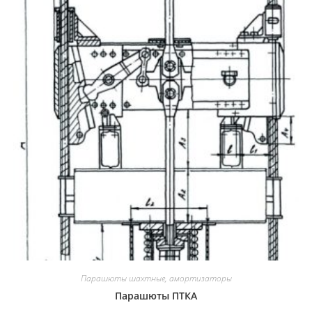
Парашюты шахтные, амортизаторы
Парашюты ПТКА