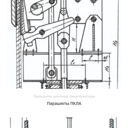
Парашюты шахтные, амортизаторы
Парашюты ПКЛА